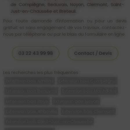
de Compiègne, Beauvais, Noyon, Clermont, Saint-
Just-en-Chaussée et Breteuil.
Pour toute demande d'information ou pour un devis
gratuit et sans engagement de vos travaux, contactez-
nous par téléphone ou par le biais du formulaire en ligne.
03 22 43 99 98
Contact / Devis
Les recherches les plus fréquentes :
Extension bois Amiens
Extension bois Compiègne
Extension bois Beauvais
Extension bois Montdidier
Extension bois Roye
Extension bois Noyon
Extension bois Abbeville
Extension bois Clermont
Extension bois Saint-Just-en-Chaussée