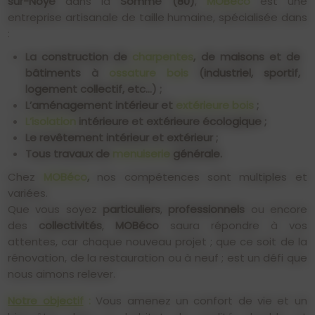
sur-Noye
dans la
Somme (80)
,
MOBéco
est une
entreprise artisanale de taille humaine, spécialisée dans
:
La construction de
charpentes
, de maisons et de
bâtiments à
ossature bois
(industriel, sportif,
logement collectif, etc…) ;
L’aménagement intérieur et
extérieure bois
;
L’isolation
intérieure et extérieure écologique ;
Le revêtement intérieur et extérieur ;
Tous travaux de
menuiserie
générale.
Chez
MOBéco
,
nos compétences sont multiples et
variées.
Que vous soyez
particuliers
,
professionnels
ou encore
des
collectivités
,
MOBéco
saura répondre à vos
attentes, car chaque nouveau projet ; que ce soit de la
rénovation, de la restauration ou à neuf ; est un défi que
nous aimons relever.
Notre objectif
:
Vous amenez un confort de vie et un