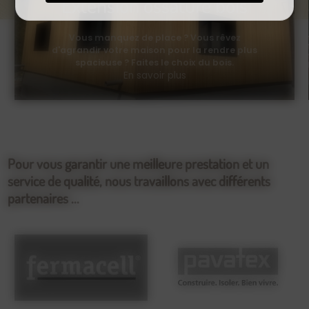
Extension ossature bois
Vous manquez de place ? Vous rêvez
d'agrandir votre maison pour la rendre plus
spacieuse ? Faites le choix du bois.
En savoir plus
Pour vous garantir une meilleure prestation et un
service de qualité, nous travaillons avec différents
partenaires ...