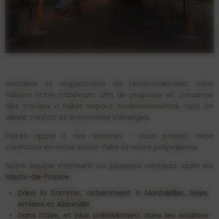
Soucieux et respectueux de l'environnement, nous
faisons notre maximum, afin de proposer et concevoir
des travaux à faible impact environnemental, tout en
alliant confort et économies d'énergies.
Faites appel à nos services ! Vous pouvez avoir
confiance en notre savoir-faire et notre polyvalence.
Notre équipe intervient sur plusieurs secteurs, dans les
Hauts-de-France
:
Dans la Somme, notamment à Montdidier, Roye,
Amiens et Abbeville.
Dans l’Oise, et plus précisément dans les environs