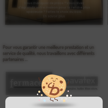
Vous manquez de place ? Vous rêvez
d'agrandir votre maison pour la rendre plus
spacieuse ? Faites le choix du bois.
En savoir plus
Pour vous garantir une meilleure prestation et un
service de qualité, nous travaillons avec différents
partenaires ...