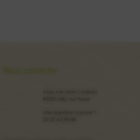
Nous contacter
4 bis, rue Jean Couleau
80250 Ailly-sur-Noye
Une question à poser ?
03 22 43 99 98