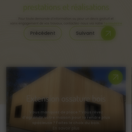
prestations et réalisations
Pour toute demande d’information ou pour un devis gratuit et
sans engagement de vos travaux, contactez-nous via notre
formulaire
Précédent
Suivant
Extension ossature bois
Vous manquez de place ? Vous rêvez
d'agrandir votre maison pour la rendre plus
spacieuse ? Faites le choix du bois.
En savoir plus